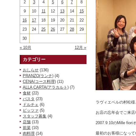
2
3
4
5
6
7
8
9
10
11
12
13
14
15
16
17
18
19
20
21
22
23
24
25
26
27
28
29
30
« 10月
12月 »
カテゴリー
おしらせ
(136)
PRANZO(ランチ)
(4)
CENA(コース料理)
(11)
ALLA CARTA(アラカルト)
(7)
食材
(22)
パスタ
(23)
ラヴィエベルの村松様
ドルチェ
(6)
ピッツァ
(5)
お店の忘年会でご来店
スタッフ募集
(4)
店舗
(13)
2007.9.10のMille f
前菜
(10)
最初のお客様になって
肉料理
(14)