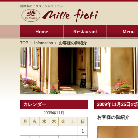
焼津市のイタリアンレストラン
Home
Restaurant
Menu
TOP
Infomation
お客様の御紹介
カレンダー
2009年11月25日の
2009年11月
お客様の御紹介
月
火
水
木
金
土
日
1