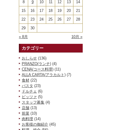
8
9
10
11
12
13
14
15
16
17
18
19
20
21
22
23
24
25
26
27
28
29
30
« 8月
10月 »
カテゴリー
おしらせ
(136)
PRANZO(ランチ)
(4)
CENA(コース料理)
(11)
ALLA CARTA(アラカルト)
(7)
食材
(22)
パスタ
(23)
ドルチェ
(6)
ピッツァ
(5)
スタッフ募集
(4)
店舗
(13)
前菜
(10)
肉料理
(14)
お客様の御紹介
(45)
料理 総合
(56)