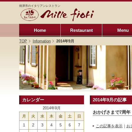
焼津市のイタリアンレストラン
Home
Restaurant
Menu
TOP
Infomation
2014年9月
カレンダー
2014年9月の記事
2014年9月
おかげさまで7周年
月
火
水
木
金
土
日
1
2
3
4
5
6
7
この記事を表示
｜
お