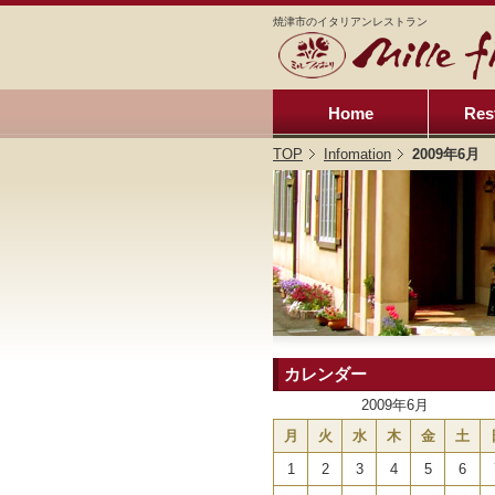
焼津市のイタリアンレストラン
Home
Res
TOP
Infomation
2009年6月
カレンダー
2009年6月
月
火
水
木
金
土
1
2
3
4
5
6