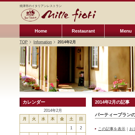
焼津市のイタリアンレストラン
Home
Restaurant
Menu
TOP
Infomation
2014年2月
カレンダー
2014年2月の記事
2014年2月
パーティープラン
月
火
水
木
金
土
日
1
2
この記事を表示
｜
お