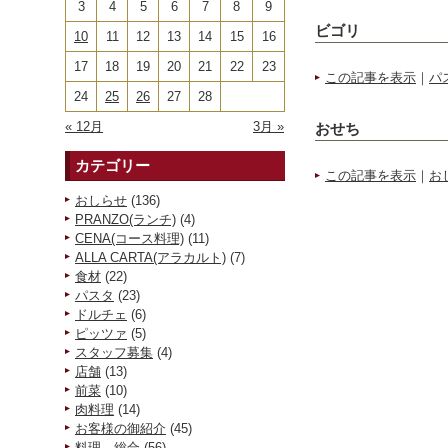
3
4
5
6
7
8
9
ビゴリ
10
11
12
13
14
15
16
17
18
19
20
21
22
23
この記事を表示
｜
パ
24
25
26
27
28
« 12月
3月 »
おせち
カテゴリー
この記事を表示
｜
お
おしらせ
(136)
PRANZO(ランチ)
(4)
CENA(コース料理)
(11)
ALLA CARTA(アラカルト)
(7)
食材
(22)
パスタ
(23)
ドルチェ
(6)
ピッツァ
(5)
スタッフ募集
(4)
店舗
(13)
前菜
(10)
肉料理
(14)
お客様の御紹介
(45)
料理 総合
(56)