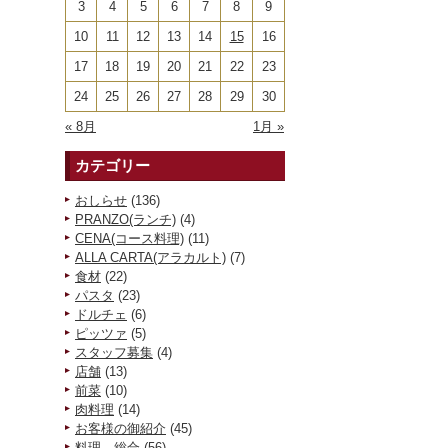
3
4
5
6
7
8
9
10
11
12
13
14
15
16
17
18
19
20
21
22
23
24
25
26
27
28
29
30
« 8月
1月 »
カテゴリー
おしらせ
(136)
PRANZO(ランチ)
(4)
CENA(コース料理)
(11)
ALLA CARTA(アラカルト)
(7)
食材
(22)
パスタ
(23)
ドルチェ
(6)
ピッツァ
(5)
スタッフ募集
(4)
店舗
(13)
前菜
(10)
肉料理
(14)
お客様の御紹介
(45)
料理 総合
(56)