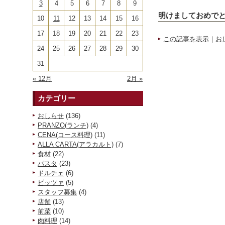
3
4
5
6
7
8
9
明けましておめで
10
11
12
13
14
15
16
17
18
19
20
21
22
23
この記事を表示
｜
お
24
25
26
27
28
29
30
31
« 12月
2月 »
カテゴリー
おしらせ
(136)
PRANZO(ランチ)
(4)
CENA(コース料理)
(11)
ALLA CARTA(アラカルト)
(7)
食材
(22)
パスタ
(23)
ドルチェ
(6)
ピッツァ
(5)
スタッフ募集
(4)
店舗
(13)
前菜
(10)
肉料理
(14)