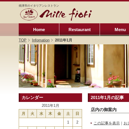
焼津市のイタリアンレストラン
Home
Restaurant
Menu
TOP
Infomation
2011年1月
カレンダー
2011年1月の記事
2011年1月
店内の御案内
月
火
水
木
金
土
日
1
2
この記事を表示
｜
お