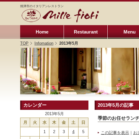
焼津市のイタリアンレストラン
Home
Restaurant
Menu
TOP
Infomation
2013年5月
カレンダー
2013年5月の記事
2013年5月
季節のお任せランチコ
月
火
水
木
金
土
日
1
2
3
4
5
この記事を表示
｜
お