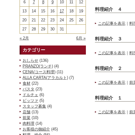
6
7
8
9
10
11
12
料理紹介 ４
13
14
15
16
17
18
19
20
21
22
23
24
25
26
この記事を表示
｜
料
27
28
29
30
31
« 2月
6月 »
料理紹介 ３
カテゴリー
この記事を表示
｜
料
おしらせ
(136)
PRANZO(ランチ)
(4)
料理紹介 ２
CENA(コース料理)
(11)
ALLA CARTA(アラカルト)
(7)
この記事を表示
｜
前
食材
(22)
パスタ
(23)
ドルチェ
(6)
料理紹介 １
ピッツァ
(5)
スタッフ募集
(4)
店舗
(13)
この記事を表示
｜
前
前菜
(10)
肉料理
(14)
お客様の御紹介
(45)
料理 総合
(56)