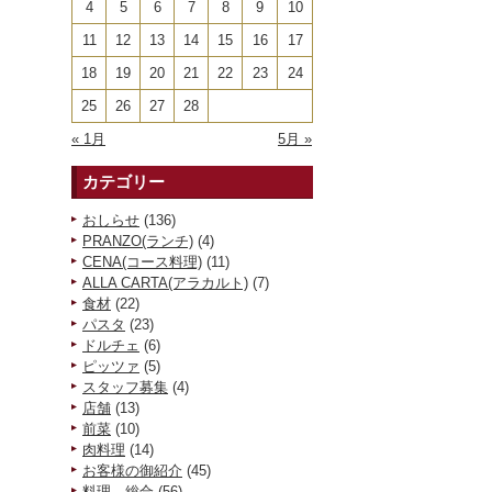
4
5
6
7
8
9
10
11
12
13
14
15
16
17
18
19
20
21
22
23
24
25
26
27
28
« 1月
5月 »
カテゴリー
おしらせ
(136)
PRANZO(ランチ)
(4)
CENA(コース料理)
(11)
ALLA CARTA(アラカルト)
(7)
食材
(22)
パスタ
(23)
ドルチェ
(6)
ピッツァ
(5)
スタッフ募集
(4)
店舗
(13)
前菜
(10)
肉料理
(14)
お客様の御紹介
(45)
料理 総合
(56)