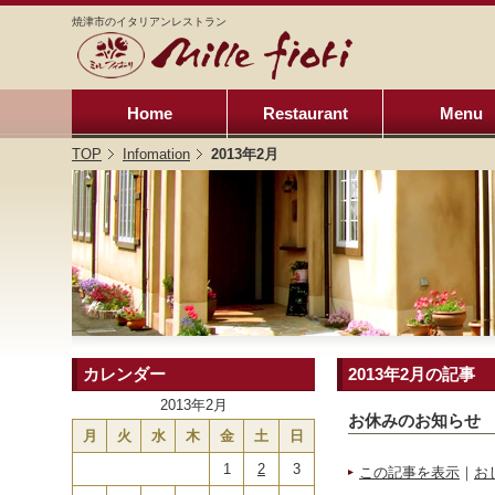
焼津市のイタリアンレストラン
Home
Restaurant
Menu
TOP
Infomation
2013年2月
カレンダー
2013年2月の記事
2013年2月
お休みのお知らせ
月
火
水
木
金
土
日
1
2
3
この記事を表示
｜
お