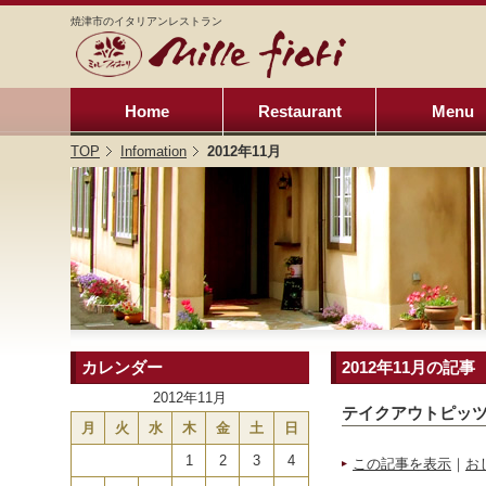
焼津市のイタリアンレストラン
Home
Restaurant
Menu
TOP
Infomation
2012年11月
カレンダー
2012年11月の記事
2012年11月
テイクアウトピッ
月
火
水
木
金
土
日
1
2
3
4
この記事を表示
｜
お