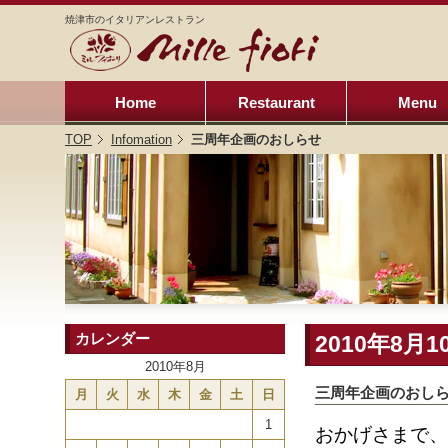
焼津市のイタリアンレストラン
Home
Restaurant
Menu
TOP
Infomation
三周年企画のおしらせ
カレンダー
2010年8月
2010年8月
三周年企画のおし
月
火
水
木
金
土
日
1
お
かげ
さまで、