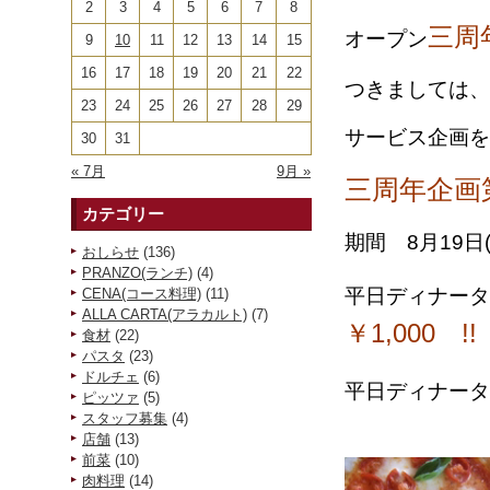
2
3
4
5
6
7
8
三周
オープン
9
10
11
12
13
14
15
16
17
18
19
20
21
22
つきましては、
23
24
25
26
27
28
29
サービス企画を
30
31
« 7月
9月 »
三
周年企画
カテゴリー
期間 8月19日(
おしらせ
(136)
PRANZO(ランチ)
(4)
平日ディナータ
CENA(コース料理)
(11)
ALLA CARTA(アラカルト)
(7)
￥1,000 !!
食材
(22)
パスタ
(23)
ドルチェ
(6)
平日ディナータ
ピッツァ
(5)
スタッフ募集
(4)
店舗
(13)
前菜
(10)
肉料理
(14)