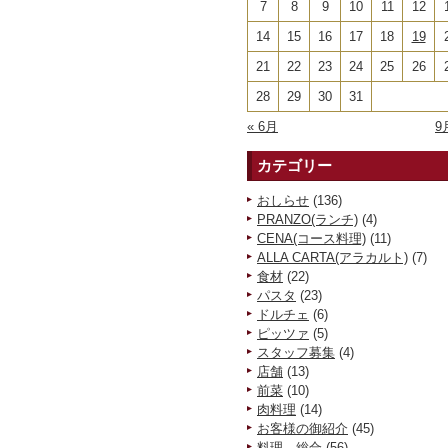
7
8
9
10
11
12
14
15
16
17
18
19
21
22
23
24
25
26
28
29
30
31
« 6月
9
カテゴリー
おしらせ
(136)
PRANZO(ランチ)
(4)
CENA(コース料理)
(11)
ALLA CARTA(アラカルト)
(7)
食材
(22)
パスタ
(23)
ドルチェ
(6)
ピッツァ
(5)
スタッフ募集
(4)
店舗
(13)
前菜
(10)
肉料理
(14)
お客様の御紹介
(45)
料理 総合
(56)