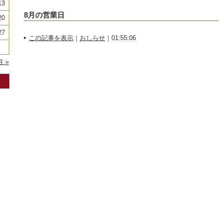
13
8月の営業日
20
27
この記事を表示
｜
おしらせ
｜01:55:06
月 »