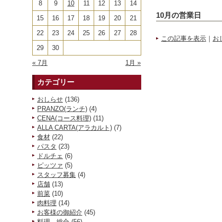
8
9
10
11
12
13
14
10月の営業日
15
16
17
18
19
20
21
22
23
24
25
26
27
28
この記事を表示
｜
お
29
30
« 7月
1月 »
カテゴリー
おしらせ
(136)
PRANZO(ランチ)
(4)
CENA(コース料理)
(11)
ALLA CARTA(アラカルト)
(7)
食材
(22)
パスタ
(23)
ドルチェ
(6)
ピッツァ
(5)
スタッフ募集
(4)
店舗
(13)
前菜
(10)
肉料理
(14)
お客様の御紹介
(45)
料理 総合
(56)