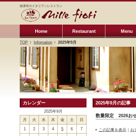
焼津市のイタリアンレストラン
Home
Restaurant
Menu
TOP
Infomation
2025年9月
カレンダー
2025年9月の記事
2025年9月
数量限定 2026お
月
火
水
木
金
土
日
1
2
3
4
5
6
7
この記事を表示
｜
お